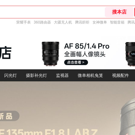
荣耀手表
360路由器
大疆无人机
腾讯听听
女神微单
智能音箱
腾讯
闪光灯
摄影补光灯
监视器
微单相机兔笼
视频配件