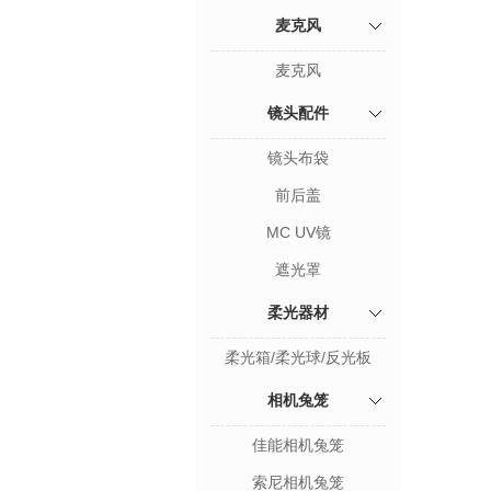
麦克风
麦克风
镜头配件
镜头布袋
前后盖
MC UV镜
遮光罩
柔光器材
柔光箱/柔光球/反光板
相机兔笼
佳能相机兔笼
索尼相机兔笼