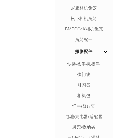
尼康相机兔笼
松下相机兔笼
BMPCC4K相机兔笼
兔笼配件
摄影配件
快装板/手柄/提手
快门线
引闪器
相机包
怪手/蟹钳夹
电池/充电器/适配器
脚架/收纳袋
三脚架/云台/滑轨